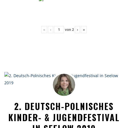
«
‹
von
2
›
»
2. DEUTSCH-POLNISCHES
KINDER- & JUGENDFESTIVAL