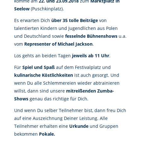
komme am
22. und 23.09.2018
zum
Marktplatz in
Seelow
(Puschkinplatz).
Es erwarten Dich
über 35 tolle Beiträge
von
talentierten Kindern und Jugendlichen aus Polen
und Deutschland sowie
fesselnde Bühnenshows
u.a.
vom
Representer of Michael Jackson
.
Los gehts an beiden Tagen
jeweils ab 11 Uhr
.
Für
Spiel und Spaß
auf dem Festivalplatz und
kulinarische Köstlichkeiten
ist auch gesorgt. Und
wenn Du alle Schlemmereien wieder abtrainieren
willst, dann sind unsere
mitreißenden Zumba-
Shows
genau das richtige für Dich.
Und wenn Du selber Teilnehmer bist, dann freu Dich
auf eine Auszeichnung Deiner Leistung. Alle
Teilnehmer erhalten eine
Urkunde
und Gruppen
bekommen
Pokale.