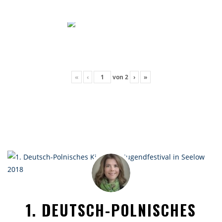
«
‹
von
2
›
»
1. DEUTSCH-POLNISCHES