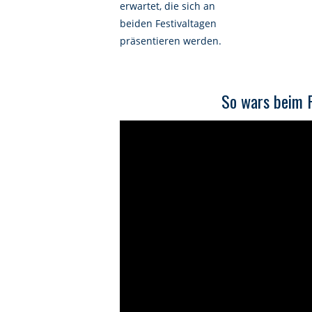
erwartet, die sich an
beiden Festivaltagen
präsentieren werden.
So wars beim F