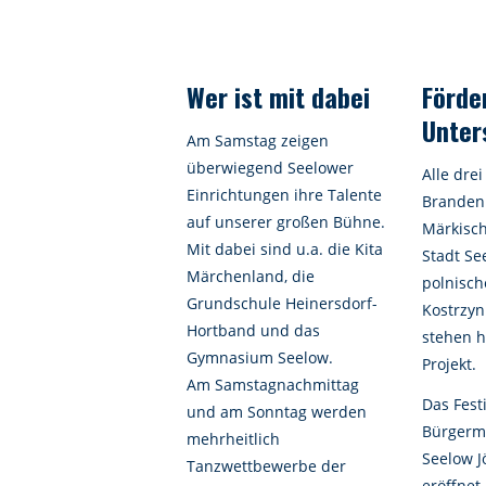
Wer ist mit dabei
Förde
Unter
Am Samstag zeigen
überwiegend Seelower
Alle dre
Einrichtungen ihre Talente
Brandenb
auf unserer großen Bühne.
Märkisch
Mit dabei sind u.a. die Kita
Stadt Se
Märchenland, die
polnisch
Grundschule Heinersdorf-
Kostrzy
Hortband und das
stehen h
Gymnasium Seelow.
Projekt.
Am Samstagnachmittag
Das Fest
und am Sonntag werden
Bürgerme
mehrheitlich
Seelow J
Tanzwettbewerbe der
eröffnet