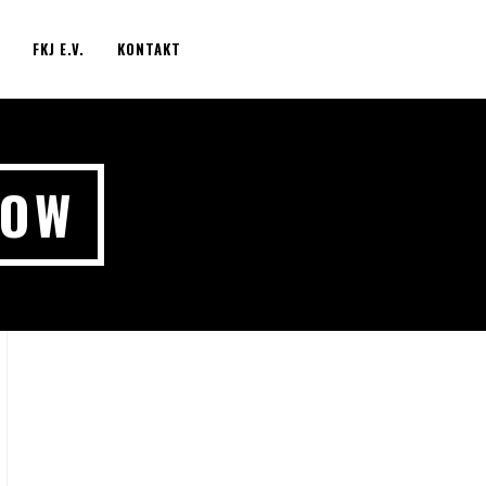
FKJ E.V.
KONTAKT
LOW