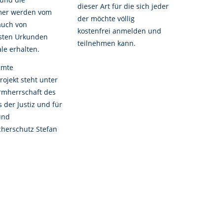
dieser Art für die sich jeder
mer werden vom
der möchte völlig
auch von
kostenfrei anmelden und
sten Urkunden
teilnehmen kann.
le erhalten.
amte
rojekt steht unter
rmherrschaft des
s der Justiz und für
und
herschutz Stefan