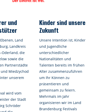
Der Eintritt ist frei.
rer und
Kinder sind unsere
stützer
Zukunft
i Ebenen, Land
Unsere Intention ist, Kinder
urg, Landkreis
und Jugendliche
-Oderland, die
unterschiedlicher
elow sowie die
Nationalitäten und
en Partnerstädte
Talenten bereits im frühen
n und Miedzychod
Alter zusammenzuführen
inter unserem
um Ihr Können zu
präsentieren und
gemeinsam zu feiern.
ival wird vom
Mehrmals im Jahr
ister der Stadt
organisieren wir im Land
örg Schröder
Brandenburg Festivals
 und die