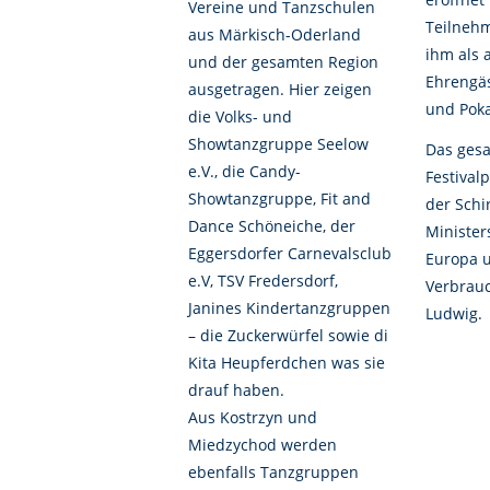
Vereine und Tanzschulen
Teilneh
aus Märkisch-Oderland
ihm als 
und der gesamten Region
Ehrengä
ausgetragen. Hier zeigen
und Poka
die Volks- und
Showtanzgruppe Seelow
Das ges
e.V., die Candy-
Festivalp
Showtanzgruppe, Fit and
der Schi
Dance Schöneiche, der
Minister
Eggersdorfer Carnevalsclub
Europa 
e.V, TSV Fredersdorf,
Verbrauc
Janines Kindertanzgruppen
Ludwig.
– die Zuckerwürfel sowie di
Kita Heupferdchen was sie
drauf haben.
Aus Kostrzyn und
Miedzychod werden
ebenfalls Tanzgruppen