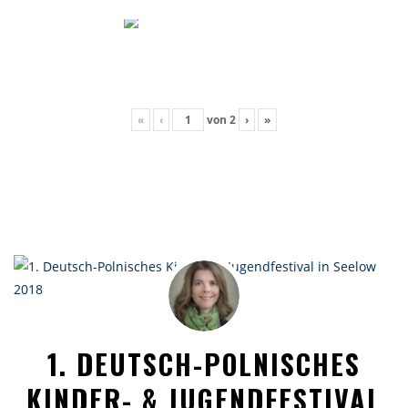
«
‹
von
2
›
»
1. DEUTSCH-POLNISCHES
KINDER- & JUGENDFESTIVAL