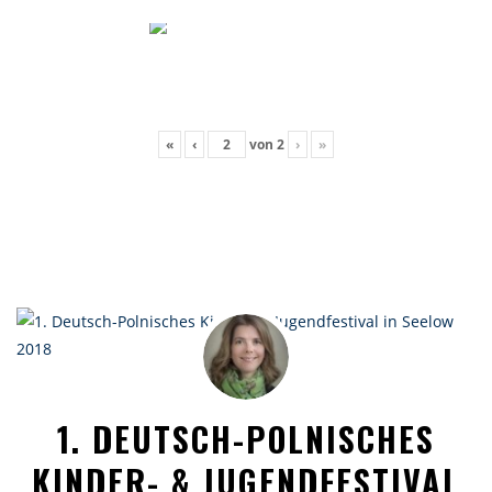
«
‹
von
2
›
»
1. DEUTSCH-POLNISCHES
KINDER- & JUGENDFESTIVAL