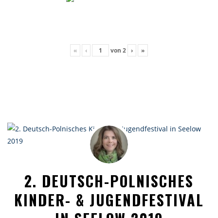
«
‹
von
2
›
»
2. DEUTSCH-POLNISCHES
KINDER- & JUGENDFESTIVAL